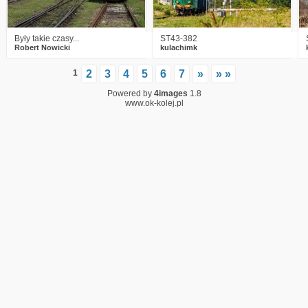
Były takie czasy...
ST43-382
Robert Nowicki
kulachimk
1
2
3
4
5
6
7
»
» »
Powered by
4images
1.8
www.ok-kolej.pl