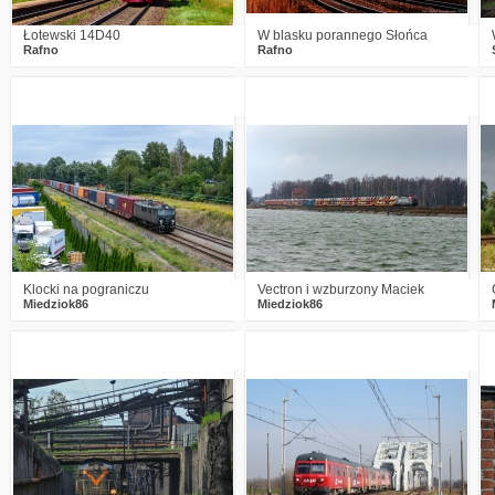
Łotewski 14D40
W blasku porannego Słońca
Rafno
Rafno
0
1105
9
4
1010
17
Klocki na pograniczu
Vectron i wzburzony Maciek
Miedziok86
Miedziok86
4
1714
25
3
2473
21