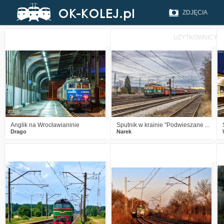
ZDJĘCIA
UŻYTKOWNICY
5
578
25
1
703
20
Anglik na Wrocławianinie
Sputnik w krainie "Podwieszane ...
Drago
Narek
1
838
12
3
880
10