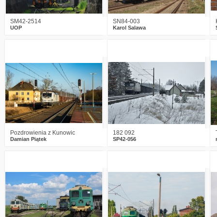
SM42-2514
SN84-003
UOP
Karol Salawa
0
1707
16
0
1497
9
Pozdrowienia z Kunowic
182 092
Damian Piątek
SP42-056
0
2314
9
1
2294
8