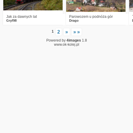
Jak za dawnych lat
Parowozem u podnóża gór
Gryf98
Drago
1
2
»
» »
Powered by
4images
1.8
www.ok-kolej.pl