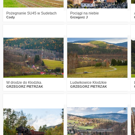
Pożegnanie SU45 w Sudetach
Pociągi na niebie
Cody
Grzegorz J
3
1983
15
3
2481
14
W drodze do Kłodzka.
Ludwikowice Kłodzkie
GRZEGORZ PIETRZAK
GRZEGORZ PIETRZAK
1
2701
13
4
7765
19