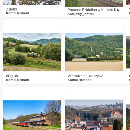
Z górki
Poranne ENdolino w Kotlinie K� ...
Kornel Remont
Kolejowy_Piotrek
7
1152
25
1
1224
14
6Dg-38
W drodze po kruszywo
Kornel Remont
Kornel Remont
3
2027
22
7
2630
27