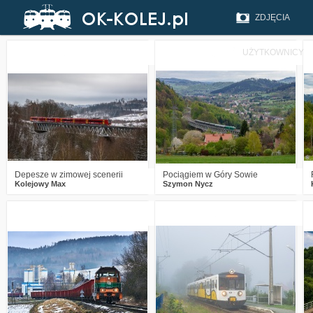
ZDJĘCIA
UŻYTKOWNICY
3
684
15
2
882
22
Depesze w zimowej scenerii
Pociągiem w Góry Sowie
Kolejowy Max
Szymon Nycz
3
1050
16
2
882
8