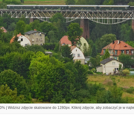
% | Widzisz zdjęcie skalowane do 1280px. Kliknij zdjęcie, aby zobaczyć je w najl