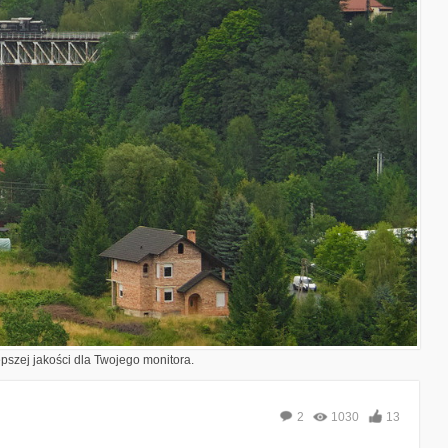
epszej jakości dla Twojego monitora.
2
1030
13