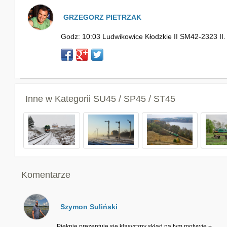
GRZEGORZ PIETRZAK
Godz: 10:03 Ludwikowice Kłodzkie II SM42-2323 II.
Inne w Kategorii
SU45 / SP45 / ST45
Komentarze
Szymon Suliński
Pięknie prezentuje się klasyczny skład na tym motywie +