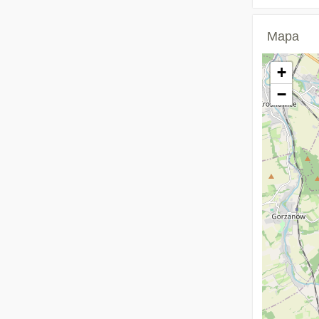
Mapa
+
−