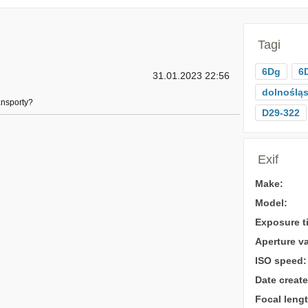
Tagi
6Dg
6
31.01.2023 22:56
dolnośląs
ansporty?
D29-322
Exif
Make:
Model:
Exposure t
Aperture va
ISO speed:
Date create
Focal lengt