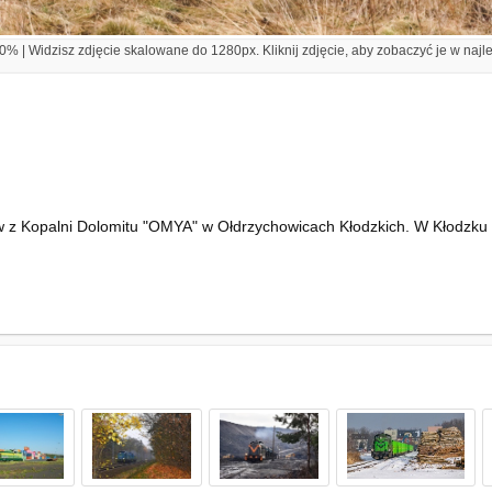
% | Widzisz zdjęcie skalowane do 1280px. Kliknij zdjęcie, aby zobaczyć je w najl
 Kopalni Dolomitu "OMYA" w Ołdrzychowicach Kłodzkich. W Kłodzku G