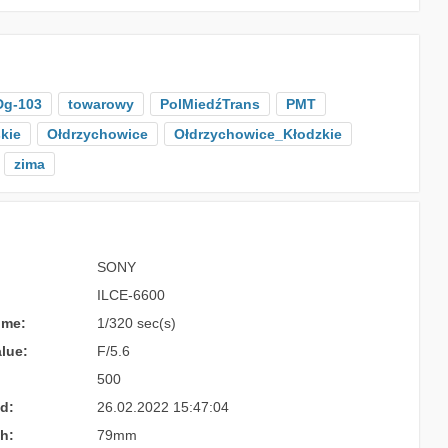
Dg-103
towarowy
PolMiedźTrans
PMT
kie
Ołdrzychowice
Ołdrzychowice_Kłodzkie
zima
SONY
ILCE-6600
ime:
1/320 sec(s)
lue:
F/5.6
500
d:
26.02.2022 15:47:04
h:
79mm