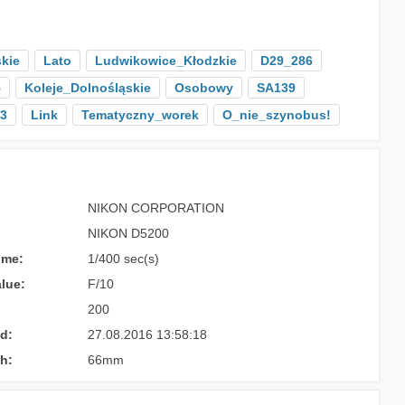
kie
Lato
Ludwikowice_Kłodzkie
D29_286
5
Koleje_Dolnośląskie
Osobowy
SA139
3
Link
Tematyczny_worek
O_nie_szynobus!
NIKON CORPORATION
NIKON D5200
ime:
1/400 sec(s)
lue:
F/10
200
d:
27.08.2016 13:58:18
h:
66mm