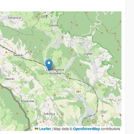
Leaflet
|
Map data ©
OpenStreetMap
contributors