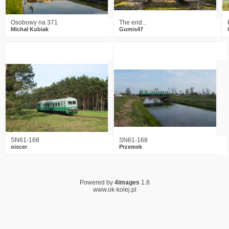
Osobowy na 371
The end...
Michał Kubiak
Gumis47
1
3277
7
11
3143
3
SN61-168
SN61-168
oiscer
Przemek
Powered by
4images
1.8
www.ok-kolej.pl