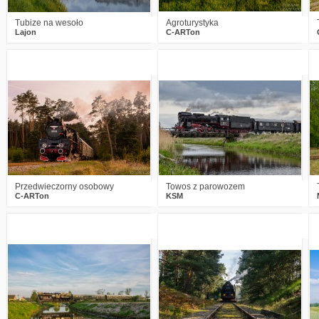
Tubize na wesoło
Agroturystyka
Lajon
C-ARTon
3
1102
18
2
2159
18
Przedwieczorny osobowy
Towos z parowozem
C-ARTon
KSM
3
2860
18
4
3020
13