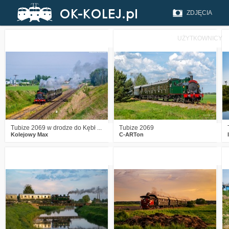
ZDJĘCIA
UŻYTKOWNICY
0
441
9
0
580
7
Tubize 2069 w drodze do Kębł ...
Tubize 2069
Kolejowy Max
C-ARTon
1
861
14
2
920
22