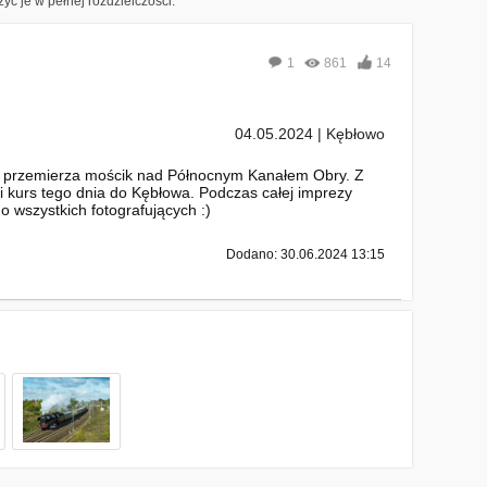
yć je w pełnej rozdzielczości.
1
861
14
04.05.2024 | Kębłowo
yn, przemierza mościk nad Północnym Kanałem Obry. Z
tni kurs tego dnia do Kębłowa. Podczas całej imprezy
 wszystkich fotografujących :)
Dodano: 30.06.2024 13:15