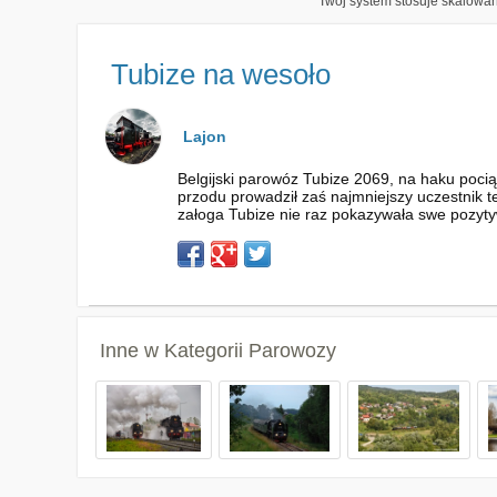
Twój system stosuje skalowani
Tubize na wesoło
Lajon
Belgijski parowóz Tubize 2069, na haku poci
przodu prowadził zaś najmniejszy uczestnik te
załoga Tubize nie raz pokazywała swe pozytyw
Inne w Kategorii
Parowozy