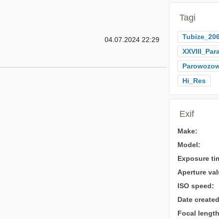
Tagi
Tubize_20
04.07.2024 22:29
XXVIII_Pa
Parowozow
Hi_Res
Exif
Make:
Model:
Exposure ti
Aperture val
ISO speed:
Date created
Focal length