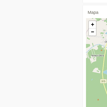
Mapa
+
−