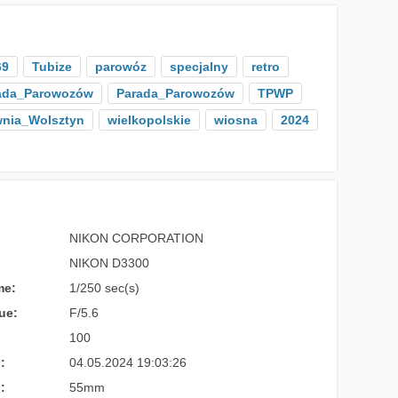
69
Tubize
parowóz
specjalny
retro
rada_Parowozów
Parada_Parowozów
TPWP
nia_Wolsztyn
wielkopolskie
wiosna
2024
NIKON CORPORATION
NIKON D3300
me:
1/250 sec(s)
ue:
F/5.6
100
:
04.05.2024 19:03:26
:
55mm