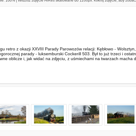
e: 100% | Widzisz zdjęcie HiRes skalowane do 1200px. Kliknij zdjęcie, aby zobacz
ągu retro z okazji XXVIII Parady Parowozów relacji: Kębłowo - Wolszt
gorocznej parady - luksemburski Cockerill 503. Był to już trzeci i osta
ne oblicze i, jak widać na zdjęciu, z uśmiechami na twarzach macha do