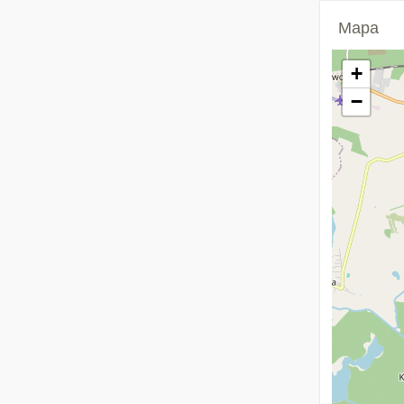
Mapa
+
−