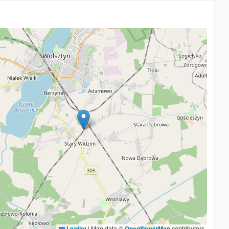
Leaflet
|
Map data ©
OpenStreetMap
contributors