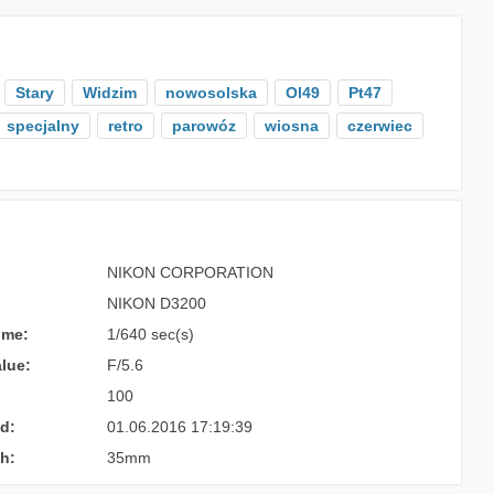
Stary
Widzim
nowosolska
Ol49
Pt47
specjalny
retro
parowóz
wiosna
czerwiec
NIKON CORPORATION
NIKON D3200
ime:
1/640 sec(s)
lue:
F/5.6
100
d:
01.06.2016 17:19:39
h:
35mm