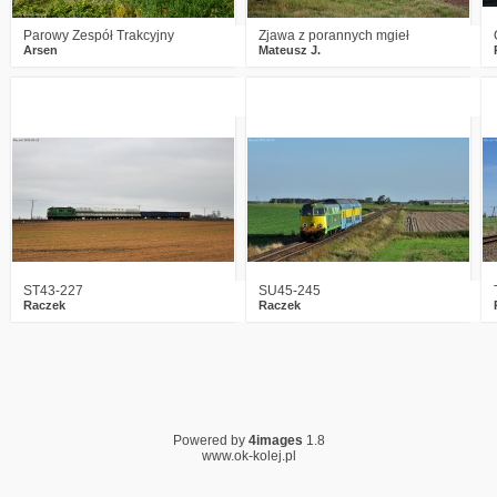
Parowy Zespół Trakcyjny
Zjawa z porannych mgieł
Arsen
Mateusz J.
2
2611
2
2
3067
2
ST43-227
SU45-245
Raczek
Raczek
Powered by
4images
1.8
www.ok-kolej.pl