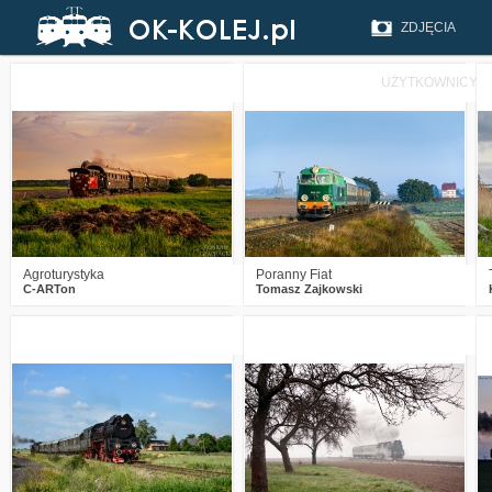
ZDJĘCIA
UŻYTKOWNICY
2
923
22
1
1543
26
Agroturystyka
Poranny Fiat
C-ARTon
Tomasz Zajkowski
2
2688
8
6
2980
14