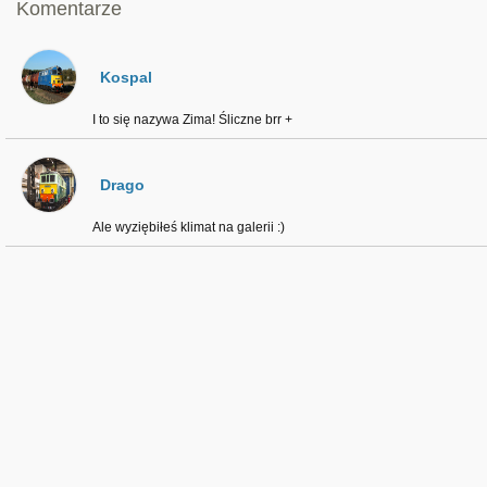
Komentarze
Kospal
I to się nazywa Zima! Śliczne brr +
Drago
Ale wyziębiłeś klimat na galerii :)