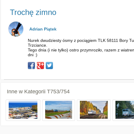
Trochę zimno
Adrian Piątek
Nurek dwudziesty ósmy z pociągiem TLK 58111 Bory Tuc
Trzciance.
Tego dnia (i nie tylko) ostro przymroziło, razem z wia
dni :)
Inne w Kategorii
T753/754