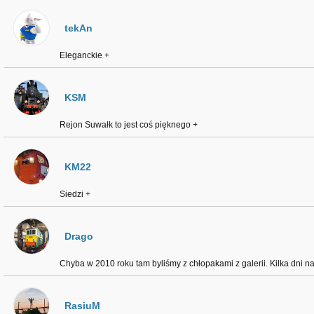
tekAn
Eleganckie +
KSM
Rejon Suwałk to jest coś pięknego +
KM22
Siedzi +
Drago
Chyba w 2010 roku tam byliśmy z chłopakami z galerii. Kilka dni n
RasiuM