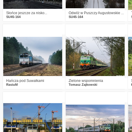
Słońce jeszcze za nisko...
Odwilż w Puszczy Augustowskie ...
SU45-164
SU45-164
6
1602
30
2
1671
25
Hańcza pod Suwałkami
Zielone wspomnienia
RasiuM
Tomasz Zajkowski
2
1821
19
0
1667
23