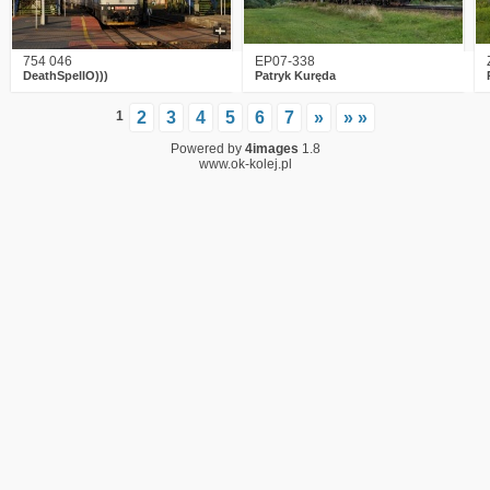
754 046
EP07-338
DeathSpellO)))
Patryk Kuręda
1
2
3
4
5
6
7
»
» »
Powered by
4images
1.8
www.ok-kolej.pl