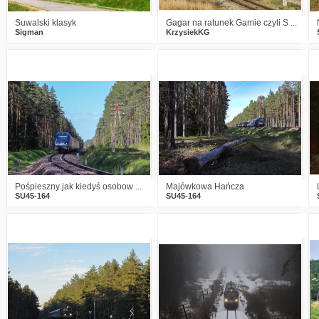
Suwalski klasyk
Gagar na ratunek Gamie czyli S ...
Sigman
KrzysiekKG
1
1035
13
1
917
6
Pośpieszny jak kiedyś osobow ...
Majówkowa Hańcza
SU45-164
SU45-164
1
1016
5
7
1117
20