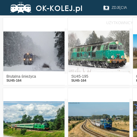
ZDJĘCIA
UŻYTKOWNICY
2
505
22
2
775
12
Brutalna śnieżyca
SU45-195
SU45-164
SU45-164
1
1006
18
4
1643
27