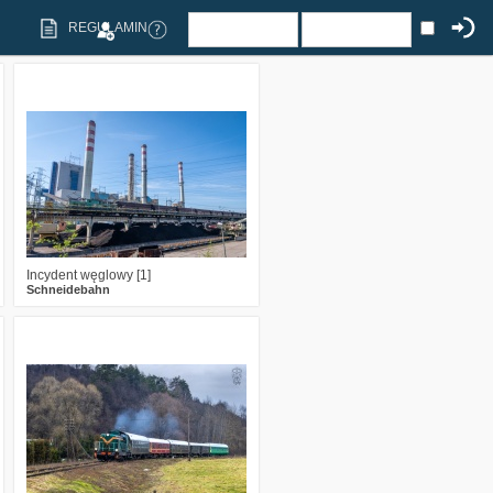
REGULAMIN
4
532
8
Incydent węglowy [1]
Schneidebahn
2
446
18