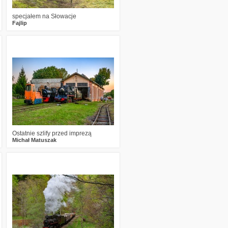
specjałem na Słowacje
Fajlip
0
525
10
Ostatnie szlify przed imprezą
Michał Matuszak
0
784
20