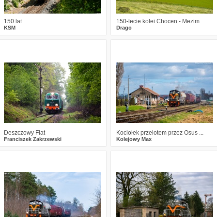
150 lat
150-lecie kolei Chocen - Mezim ...
KSM
Drago
2
941
27
3
838
18
Deszczowy Fiat
Kociołek przelotem przez Osus ...
Franciszek Zakrzewski
Kolejowy Max
1
686
20
7
683
17