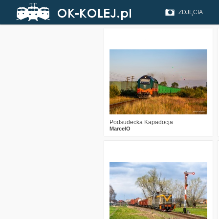
ZDJĘCIA
3
172
17
Podsudecka Kapadocja
MarcelO
1
360
19