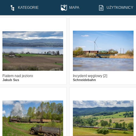
KATEGORIE
MAPA
UŻYTKOWNICY
1
407
23
5
506
13
Fiatem nad jezioro
Incydent węglowy [2]
Jakub Sus
Schneidebahn
2
428
20
0
487
16