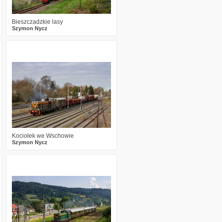
Bieszczadzkie lasy
Szymon Nycz
2
721
18
Kociołek we Wschowie
Szymon Nycz
1
550
15