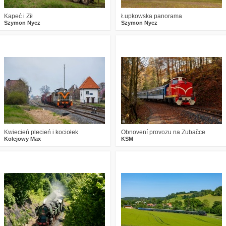
Kapeć i Ził
Łupkowska panorama
Szymon Nycz
Szymon Nycz
2
485
15
3
437
16
Kwiecień plecień i kociołek
Obnovení provozu na Zubačce
Kolejowy Max
KSM
0
452
13
6
577
19