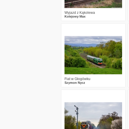
Wyjazd z Kąkolewa
Kolejowy Max
1
570
15
Fiat w Głogówku
Szymon Nycz
3
892
18