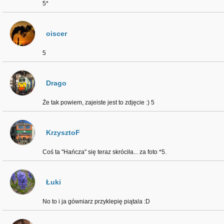
5*
oiscer
5
Drago
Że tak powiem, zajeiste jest to zdjęcie :) 5
KrzysztoF
Coś ta "Hańcza" się teraz skróciła... za foto *5.
Łuki
No to i ja gówniarz przyklepię piątala :D