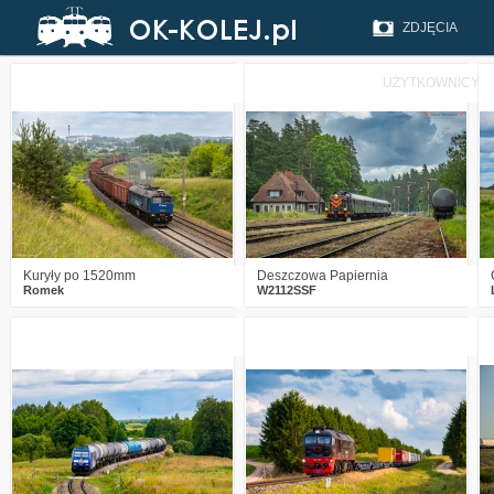
ZDJĘCIA
UŻYTKOWNICY
5
322
26
6
431
31
Kuryły po 1520mm
Deszczowa Papiernia
Romek
W2112SSF
5
647
27
1
412
23