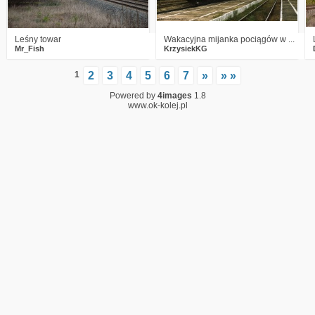
Leśny towar
Wakacyjna mijanka pociągów w ...
Mr_Fish
KrzysiekKG
1
2
3
4
5
6
7
»
» »
Powered by
4images
1.8
www.ok-kolej.pl