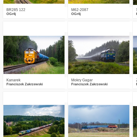
BR285 122
M62-2087
OGr4j
OGr4j
1
589
19
4
866
26
Kanarek
Mokry Gagar
Franciszek Zakrzewski
Franciszek Zakrzewski
8
919
30
1
438
4