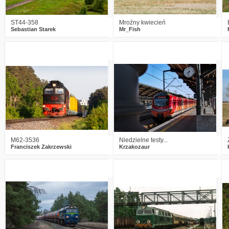
ST44-358
Mroźny kwiecień
Sebastian Starek
Mr_Fish
2
653
13
1
551
4
M62-3536
Niedzielne testy...
Franciszek Zakrzewski
Krzakozaur
0
569
12
5
648
17