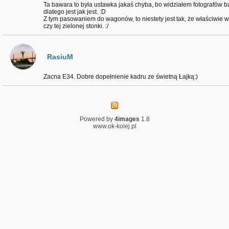
Ta bawara to była ustawka jakaś chyba, bo widziałem fotografów ba
dlatego jest jak jest. :D
Z tym pasowaniem do wagonów, to niestety jest tak, że właściwie 
czy tej zielonej stonki. :/
RasiuM
Zacna E34. Dobre dopełnienie kadru ze świetną Łajką:)
Powered by
4images
1.8
www.ok-kolej.pl