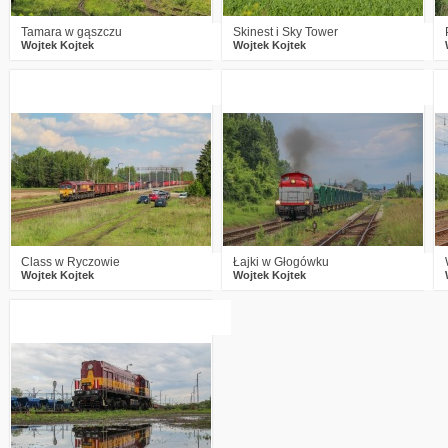
Tamara w gąszczu
Skinest i Sky Tower
Wojtek Kojtek
Wojtek Kojtek
1
253
10
0
210
6
Class w Ryczowie
Łajki w Głogówku
Wojtek Kojtek
Wojtek Kojtek
2
284
13