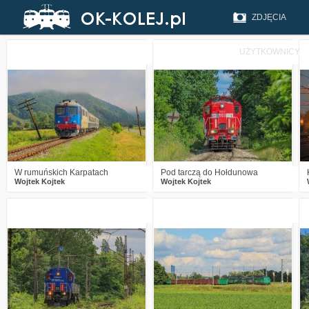
ZDJĘCIA
UŻYTKOWNICY
1
225
18
0
260
9
W rumuńskich Karpatach
Pod tarczą do Hołdunowa
Wojtek Kojtek
Wojtek Kojtek
2
174
5
0
175
7