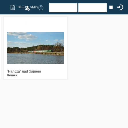
REGULAMIN
6
2590
15
"Hańcza" nad Sajnem
Romek