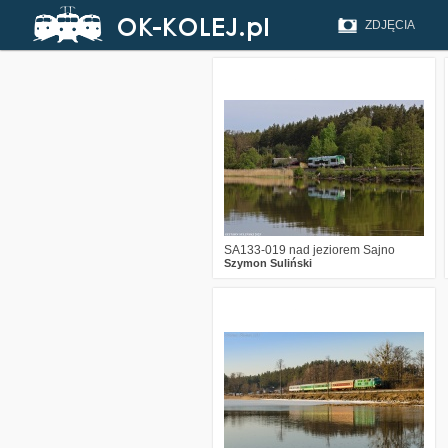
ZDJĘCIA
1
524
13
SA133-019 nad jeziorem Sajno
Szymon Suliński
6
2971
7