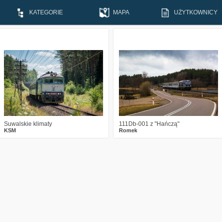
KATEGORIE
MAPA
UŻYTKOWNICY
0
1310
6
3
9245
11
Suwalskie klimaty
111Db-001 z "Hańczą"
KSM
Romek