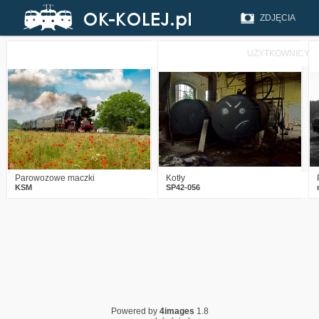
ZDJĘCIA
UŻYTKOWNICY
5
593
21
0
703
9
Parowozowe maczki
Kotły
KSM
SP42-056
Powered by
4images
1.8