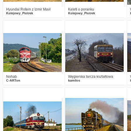
Hyundai Rotem z Izmir Mavi
Keleti o poranku
Kolejowy_Piotrek
Kolejowy_Piotrek
1
491
16
0
574
10
Nohab
Węgierska tarcza kształtowa
C-ARTon
kamilos
2
547
13
2
682
11