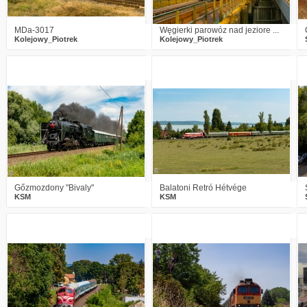
MDa-3017
Węgierki parowóz nad jeziore ...
Kolejowy_Piotrek
Kolejowy_Piotrek
2
925
13
0
902
11
Gőzmozdony "Bivaly"
Balatoni Retró Hétvége
KSM
KSM
0
924
17
2
947
10