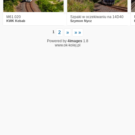
M61.020
Szpaki w oczekiwaniu na 14D40
KWK Kebab
Szymon Nycz
1
2
»
» »
Powered by
4images
1.8
www.ok-kolej.pl