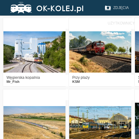
ZDJĘCIA
UŻYTKOWNICY
4
208
18
0
236
14
Węgierska kopalnia
Przy plaży
Mr_Fish
KSM
3
575
24
0
396
13