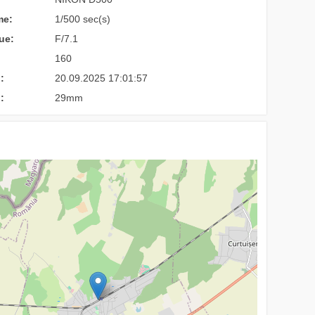
me:
1/500 sec(s)
ue:
F/7.1
160
:
20.09.2025 17:01:57
:
29mm