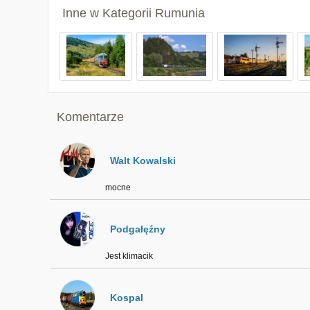
Inne w Kategorii
Rumunia
Komentarze
Walt Kowalski
mocne
Podgałęźny
Jest klimacik
Kospal