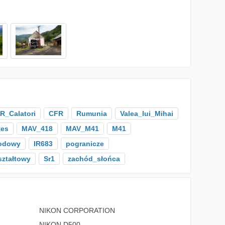
R_Calatori
CFR
Rumunia
Valea_lui_Mihai
Res
MAV_418
MAV_M41
M41
odowy
IR683
pogranicze
ształtowy
Sr1
zachód_słońca
NIKON CORPORATION
NIKON D500