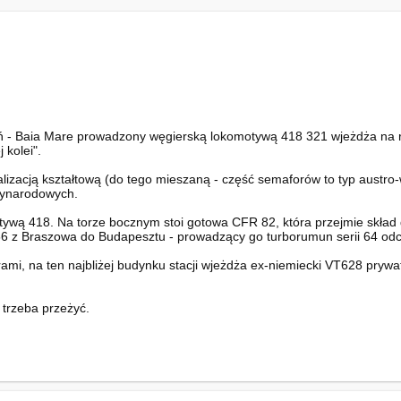
ń - Baia Mare prowadzony węgierską lokomotywą 418 321 wjeżdża na r
 kolei".
izacją kształtową (do tego mieszaną - część semaforów to typ austro-
zynarodowych.
tywą 418. Na torze bocznym stoi gotowa CFR 82, która przejmie skład
66 z Braszowa do Budapesztu - prowadzący go turborumun serii 64 odcze
mi, na ten najbliżej budynku stacji wjeżdża ex-niemiecki VT628 prywat
 trzeba przeżyć.