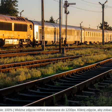
e: 100% | Widzisz zdjęcie HiRes skalowane do 1200px. Kliknij zdjęcie, aby zobacz