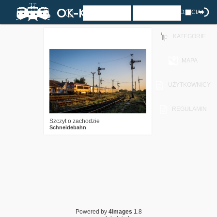
ZDJĘCIA
KATEGORIE
5
299
19
MAPA
UŻYTKOWNICY
REGULAMIN
Szczyt o zachodzie
Schneidebahn
Powered by
4images
1.8