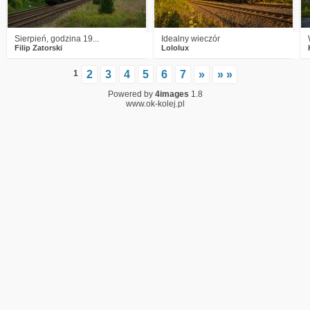
Sierpień, godzina 19...
Idealny wieczór
Filip Zatorski
Lololux
1
2
3
4
5
6
7
»
» »
Powered by
4images
1.8
www.ok-kolej.pl