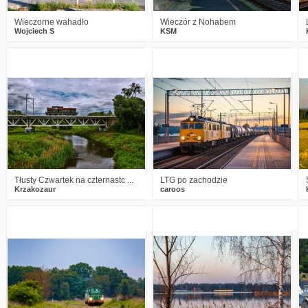
Wieczorne wahadło
Wieczór z Nohabem
Wojciech S
KSM
3
602
14
4
719
13
Tłusty Czwartek na czternastc ...
LTG po zachodzie
Krzakozaur
caroos
3
885
21
4
700
21