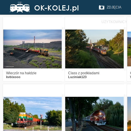
ZDJĘCIA
UŻYTKOWNICY
2
270
22
0
240
11
Wieczór na hałdzie
Class z podkładami
kvbixooo
Luziniak123
3
679
16
2
581
14