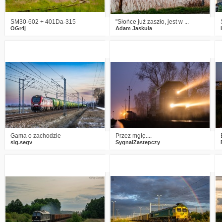
SM30-602 + 401Da-315
"Słońce już zaszło, jest w ...
OGr4j
Adam Jaskuła
5
837
20
3
733
17
Gama o zachodzie
Przez mgłę....
sig.segv
SygnalZastepczy
3
941
14
0
918
12