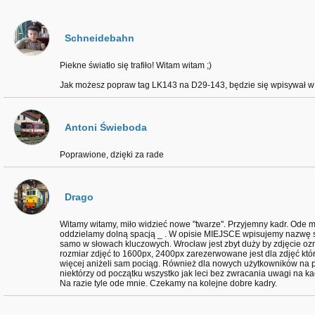
Schneidebahn
Piekne światło się trafiło! Witam witam ;)
Jak możesz popraw tag LK143 na D29-143, będzie się wpisywał w sy
Antoni Świeboda
Poprawione, dzięki za rade
Drago
Witamy witamy, miło widzieć nowe "twarze". Przyjemny kadr. Ode
oddzielamy dolną spacją _ . W opisie MIEJSCE wpisujemy nazwę st
samo w słowach kluczowych. Wrocław jest zbyt duży by zdjęcie o
rozmiar zdjęć to 1600px, 2400px zarezerwowane jest dla zdjęć któr
więcej aniżeli sam pociąg. Również dla nowych użytkowników na po
niektórzy od początku wszystko jak leci bez zwracania uwagi na ka
Na razie tyle ode mnie. Czekamy na kolejne dobre kadry.