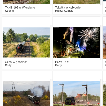
TKt48-191 w Wierzbnie
Tekatka w Kębłowie
Kospal
Michał Kubiak
2
3061
10
4
3442
17
Czesi w gościach
POWER !!!
Cody
Cody
1
3044
3
5
2757
10