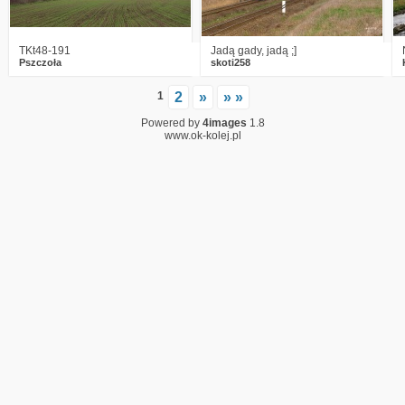
TKt48-191
Jadą gady, jadą ;]
Pszczoła
skoti258
1
2
»
» »
Powered by
4images
1.8
www.ok-kolej.pl