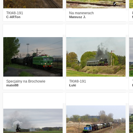
TKt48-191
Na manewrach
C-ARTon
Mateusz J.
2
2459
3
6
2741
8
Specjalny na Brochowie
TKt48-191
matei88
Łuki
2
2555
4
1
2686
1