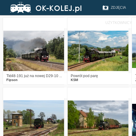
ZDJĘCIA
UŻYTKOWNICY
2
187
14
3
735
16
Tkt48-191 już na nowej D29-10 ...
Powrót pod parę
Fipson
KSM
2
2250
18
3
2426
19