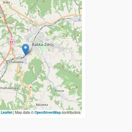
Leaflet
|
Map data ©
OpenStreetMap
contributors