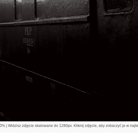
% | Widzisz zdjęcie skalowane do 1280px. Kliknij zdjęcie, aby zobaczyć je w najl