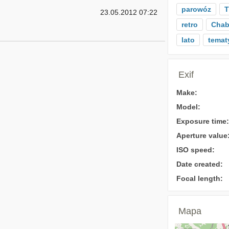
parowóz
T
23.05.2012 07:22
retro
Cha
lato
temat
Exif
Make:
Model:
Exposure time:
Aperture value
ISO speed:
Date created:
Focal length:
Mapa