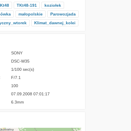
Kt48
TKt48-191
koziołek
bówka
małopolskie
Parowozjada
yczny_wtorek
Klimat_dawnej_kolei
SONY
DSC-W35
1/100 sec(s)
:
F/7.1
100
07.09.2008 07:01:17
6.3mm