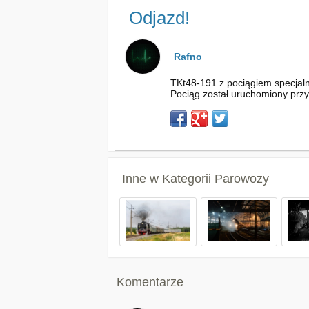
Odjazd!
Rafno
TKt48-191 z pociągiem specjal
Pociąg został uruchomiony przy
Inne w Kategorii
Parowozy
Komentarze