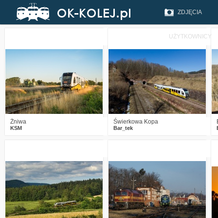
ZDJĘCIA
UŻYTKOWNICY
0
1036
6
0
2107
17
Żniwa
Świerkowa Kopa
KSM
Bar_tek
1
2252
3
0
3328
3