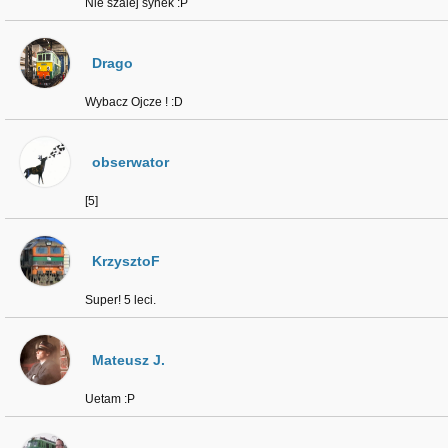
Nie szalej synek :P
Drago
Wybacz Ojcze ! :D
obserwator
[5]
KrzysztoF
Super! 5 leci.
Mateusz J.
Uetam :P