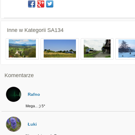
Inne w Kategorii
SA134
Komentarze
Rafno
Mega... ;) 5*
Łuki