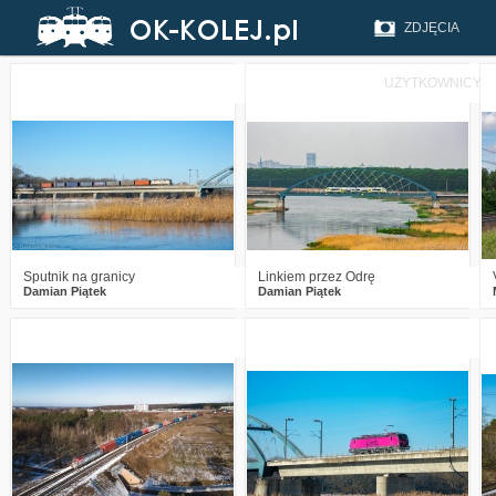
ZDJĘCIA
UŻYTKOWNICY
0
1277
13
2
1625
16
Sputnik na granicy
Linkiem przez Odrę
Damian Piątek
Damian Piątek
0
1454
19
1
1686
16