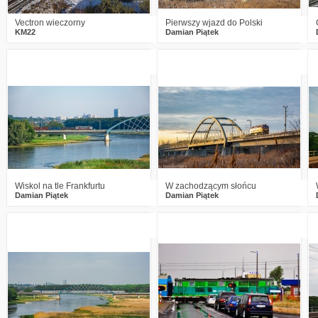
Vectron wieczorny
Pierwszy wjazd do Polski
KM22
Damian Piątek
1
1613
20
0
1649
22
Wiskol na tle Frankfurtu
W zachodzącym słońcu
Damian Piątek
Damian Piątek
1
1553
25
3
2483
9