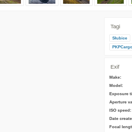
Tagi
Słubice
PKPCarg
Exif
Make:
Model:
Exposure t
Aperture va
ISO speed:
Date create
Focal lengt