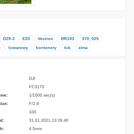
D29-3
E20
Vectron
BR193
370_025
o
towarowy
kontenery
łuk
zima
DJI
FC3170
ime:
1/1000 sec(s)
lue:
F/2.8
100
d:
31.01.2021 13:26:40
h:
4.5mm