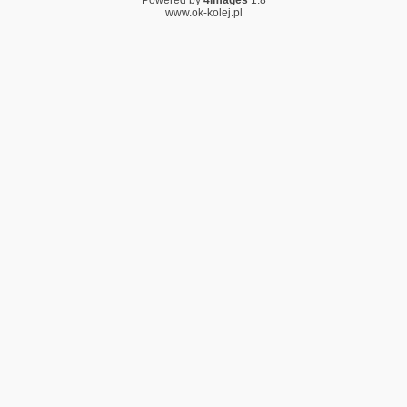
Powered by
4images
1.8
www.ok-kolej.pl