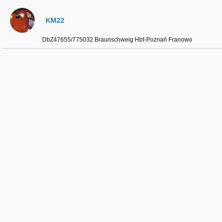
KM22
DbZ47655/775032 Braunschweig Hbf-Poznań Franowo