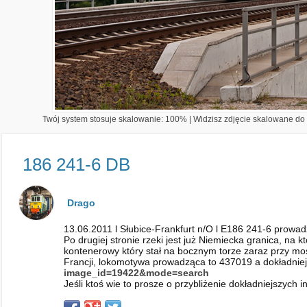
Twój system stosuje skalowanie: 100% | Widzisz zdjęcie skalowane do 1
186 241-6 DB
Drago
13.06.2011 l Słubice-Frankfurt n/O l E186 241-6 prow
Po drugiej stronie rzeki jest już Niemiecka granica, na 
kontenerowy który stał na bocznym torze zaraz przy mośc
Francji, lokomotywa prowadząca to 437019 a dokładniej
image_id=19422&mode=search
Jeśli ktoś wie to prosze o przybliżenie dokładniejszych