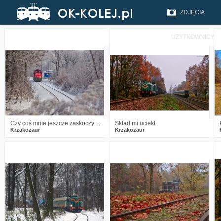
ZDJĘCIA
UŻYTKOWNICY
1
503
13
1
750
17
Czy coś mnie jeszcze zaskoczy ...
Skład mi uciekł
Krzakozaur
Krzakozaur
2
870
13
0
877
12