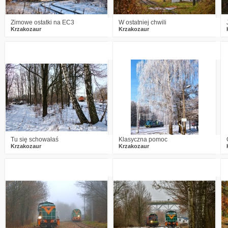
Zimowe ostatki na EC3
W ostatniej chwili
Krzakozaur
Krzakozaur
0
1743
14
3
1593
11
Tu się schowałaś
Klasyczna pomoc
Krzakozaur
Krzakozaur
0
1555
18
2
1951
21