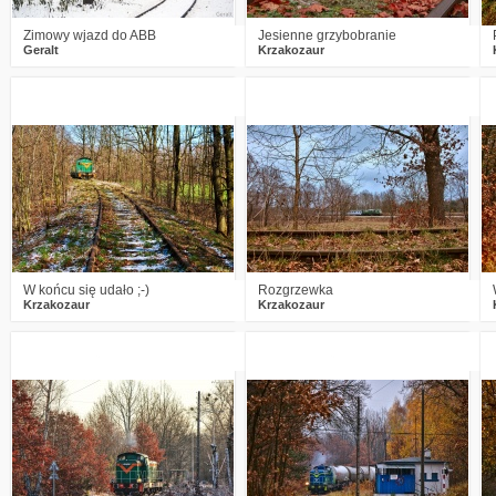
Zimowy wjazd do ABB
Jesienne grzybobranie
Geralt
Krzakozaur
5
954
15
1
929
14
W końcu się udało ;⁠-⁠)
Rozgrzewka
Krzakozaur
Krzakozaur
1
1334
24
2
1740
24