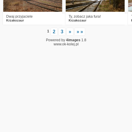
Dwaj przyjaciele
Ty, zobacz jaka fura!
Krzakozaur
Krzakozaur
1
2
3
»
» »
Powered by
4images
1.8
www.ok-kolej.pl