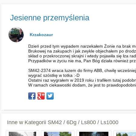
Jesienne przemyślenia
Krzakozaur
Dzień przed tym wypadem narzekałem Żonie na brak motywa
Brukowej na zakupach i jak zwykle objechałem po drodze
skład o przekroczonej skrajni i wtedy pojawiła się łza r
Przypadków w życiu nie ma, Pan Bóg działa również prze
SM42-2374 wraca luzem do firmy ABB, chwilę wcześniej st
wygrać szóstkę w totka :-D
Ostatni raz wygrałem w 2019 roku i trafiłem tutaj podob
W ramach ciekawostki dodam, że jest to prawdopodobnie
Inne w Kategorii
SM42 / 6Dg / Ls800 / Ls1000