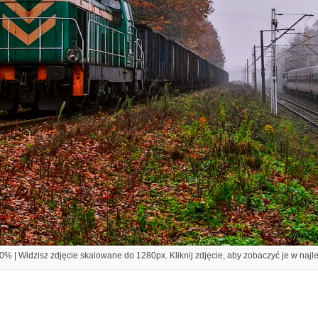
% | Widzisz zdjęcie skalowane do 1280px. Kliknij zdjęcie, aby zobaczyć je w najl