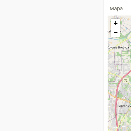
Mapa
+
−