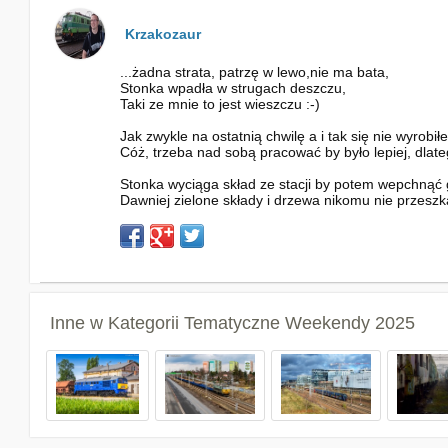
Krzakozaur
...żadna strata, patrzę w lewo,nie ma bata,
Stonka wpadła w strugach deszczu,
Taki ze mnie to jest wieszczu :⁠-⁠)
Jak zwykle na ostatnią chwilę a i tak się nie wyrobi
Cóż, trzeba nad sobą pracować by było lepiej, dla
Stonka wyciąga skład ze stacji by potem wepchnąć g
Dawniej zielone składy i drzewa nikomu nie przeszkad
Inne w Kategorii
Tematyczne Weekendy 2025