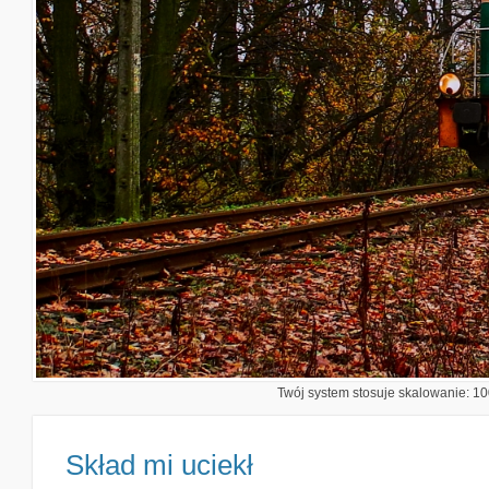
Twój system stosuje skalowanie: 100
Skład mi uciekł