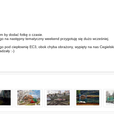
łem by dodać fotkę o czasie.
tego na następny tematyczny weekend przygotuję się dużo wcześniej.
o pod ciepłownię EC3, obok chyba obrażony, wypięty na nas Cegielski 
zały :⁠-⁠)