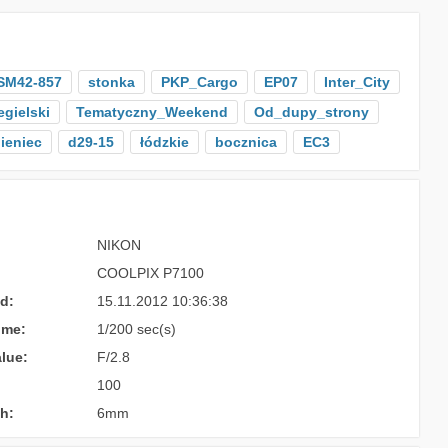
SM42-857
stonka
PKP_Cargo
EP07
Inter_City
egielski
Tematyczny_Weekend
Od_dupy_strony
ieniec
d29-15
łódzkie
bocznica
EC3
NIKON
COOLPIX P7100
d:
15.11.2012 10:36:38
ime:
1/200 sec(s)
lue:
F/2.8
100
h:
6mm