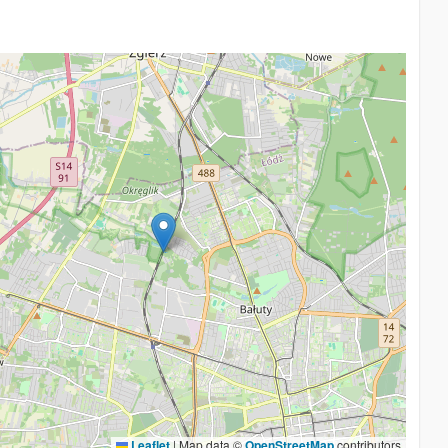
Leaflet
|
Map data ©
OpenStreetMap
contributors