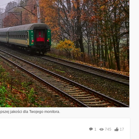
epszej jakości dla Twojego monitora.
1
745
17