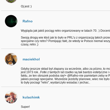
Oj jest :)
Rafno
Wygląda jak jakiś pociąg retro organizowany w latach 70. :) Docen
Swoją drogą wie ktoś jak to było w PRL'u z organizacją takich prze
specjalne czy retro? Pomijając fakt, że wtedy w Polsce niemal wsz
czasy, retro ;)
maciekhol
Gdyby jeszcze skład był złapany za wcześnie, albo za pózno, to m
jest 1973 rok...Fotki z tamtych lat rzadko są tak bardzo estetyczne
faktu, ze ten obrazek podoba się!+ @Rafno-nie pamietam zeby w
jakies pociagi specjalne. Wszedzie jezdziły planowe, wiec nie było 
to były pociagi "retro", wystarczyło wsiadac i jechac..
kulachimk
Super!