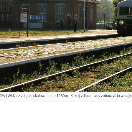
% | Widzisz zdjęcie skalowane do 1280px. Kliknij zdjęcie, aby zobaczyć je w najl