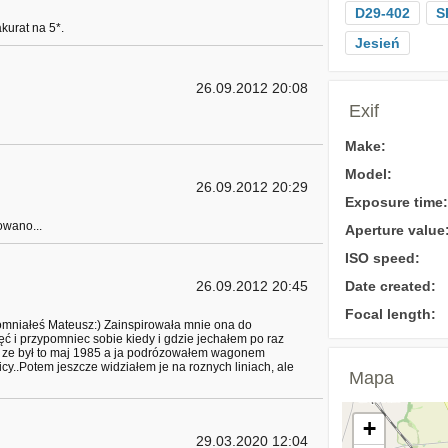
D29-402
S
kurat na 5*.
Jesień
26.09.2012 20:08
Exif
Make:
Model:
26.09.2012 20:29
Exposure time:
owano...
Aperture value
ISO speed:
26.09.2012 20:45
Date created:
Focal length:
omniałeś Mateusz:) Zainspirowała mnie ona do
 i przypomniec sobie kiedy i gdzie jechałem po raz
 ze był to maj 1985 a ja podrózowałem wagonem
y..Potem jeszcze widziałem je na roznych liniach, ale
Mapa
+
29.03.2020 12:04