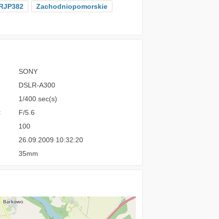
RJP382
Zachodniopomorskie
SONY
DSLR-A300
1/400 sec(s)
:
F/5.6
100
26.09.2009 10:32:20
35mm