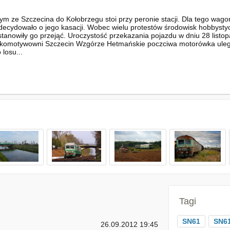
 ze Szczecina do Kołobrzegu stoi przy peronie stacji. Dla tego wagonu
ecydowało o jego kasacji. Wobec wielu protestów środowisk hobbysty
tanowiły go przejąć. Uroczystość przekazania pojazdu w dniu 28 listo
lokomotywowni Szczecin Wzgórze Hetmańskie poczciwa motorówka uległ
 losu...
Tagi
SN61
SN61
26.09.2012 19:45