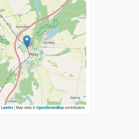
Leaflet
|
Map data ©
OpenStreetMap
contributors