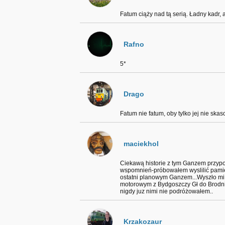
Fatum ciąży nad tą serią. Ładny kadr, a
Rafno
5*
Drago
Fatum nie fatum, oby tylko jej nie skas
maciekhol
Ciekawą historie z tym Ganzem przyp
wspomnień-próbowałem wyslilić pamięć
ostatni planowym Ganzem...Wyszło mi
motorowym z Bydgoszczy Gł do Brodnic
nigdy juz nimi nie podróżowałem..
Krzakozaur