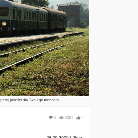
epszej jakości dla Twojego monitora.
5
3301
4
26.09.2009 | Płoty