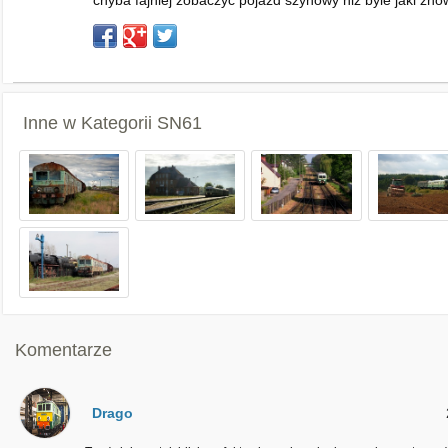
chyba fajniej zobaczyc pojazd szynowy niż byle jaki zn
Inne w Kategorii
SN61
Komentarze
Drago