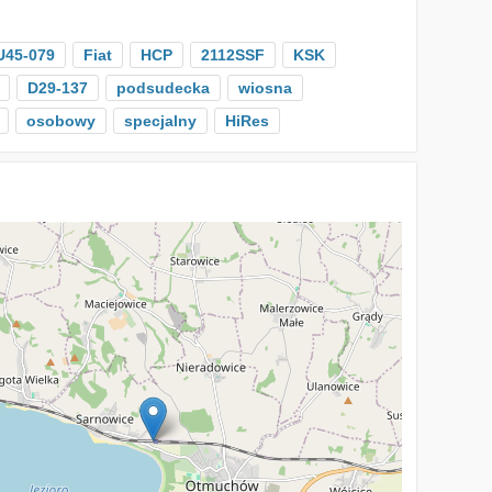
U45-079
Fiat
HCP
2112SSF
KSK
D29-137
podsudecka
wiosna
osobowy
specjalny
HiRes