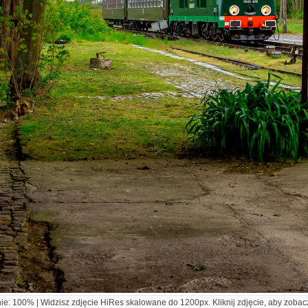
e: 100% | Widzisz zdjęcie HiRes skalowane do 1200px. Kliknij zdjęcie, aby zobacz