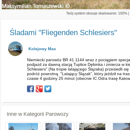
Twój system stosuje skalowanie: 100% | 
Śladami "Fliegenden Schlesiers"
Kolejowy Max
Niemiecki parowóz BR 41 1144 wraz z pociągiem specjal
podjazd za dawną stacją Tuplice Dębinka i zmierza w k
Schlesiers" (Na tropie latającego Ślązaka) przesiedli s
podróż powrotną. "Latający Ślązak", który jeździł na tra
czasie 4 godziny 25 minut (obecnie IC Odra trasę Katowi
Inne w Kategorii
Parowozy