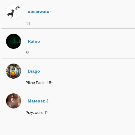
obserwator
[5]
Rafno
5*
Drago
Pikne Panie !! 5*
Mateusz J.
Przyzwoite :P