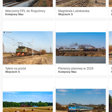
Wieczorny FPL do Rogoźnicy
Magistrala Lubstowska
Kolejowy Max
Wojciech S
0
465
19
2
433
16
Tyłem na przód
Pierwszy planowy w 2026
Wojciech S
Kolejowy Max
3
745
11
0
476
13