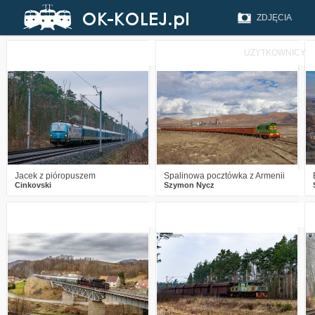
ZDJĘCIA
UŻYTKOWNICY
0
202
7
2
616
34
Jacek z pióropuszem
Spalinowa pocztówka z Armenii
Cinkovski
Szymon Nycz
2
628
21
0
346
11