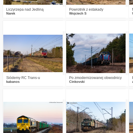
Liczyrzepa nad Jedliną
Powrotnik z estakady
Narek
Wojciech S
2
350
12
0
238
5
Siódemy RC Trans-u
Po zmodernizowanej obwodnicy
kabanos
Cinkovski
5
412
16
0
441
14