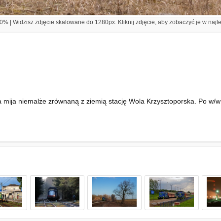
% | Widzisz zdjęcie skalowane do 1280px. Kliknij zdjęcie, aby zobaczyć je w najl
ija niemalże zrównaną z ziemią stację Wola Krzysztoporska. Po w/w st