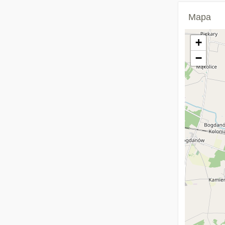
Mapa
+
−