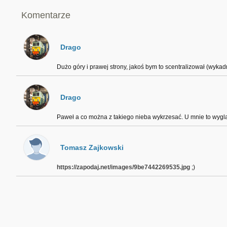
Komentarze
Drago
Dużo góry i prawej strony, jakoś bym to scentralizował (wykad
Drago
Paweł a co można z takiego nieba wykrzesać. U mnie to wygl
Tomasz Zajkowski
https://zapodaj.net/images/9be7442269535.jpg
;)