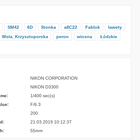
SM42
6D
Stonka
a8C22
Fablok
lawety
Wola_Krzysztoporska
peron
wiosna
Łódzkie
NIKON CORPORATION
NIKON D3300
ime:
1/400 sec(s)
lue:
F/6.3
200
d:
21.03.2019 10:12:37
h:
55mm