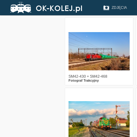
ZDJĘCIA
6
563
16
SM42-430 + SM42-468
Fotograf Trakcyjny
7
950
25