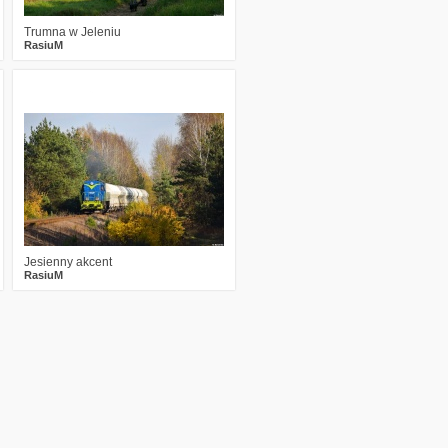
Trumna w Jeleniu
RasiuM
2
2654
29
Jesienny akcent
RasiuM