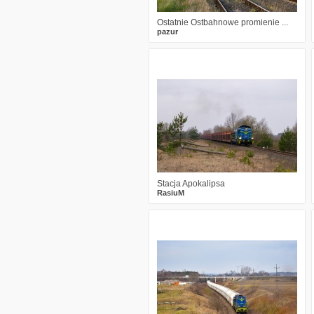
Ostatnie Ostbahnowe promienie ...
pazur
3
1781
18
Stacja Apokalipsa
RasiuM
0
2363
23