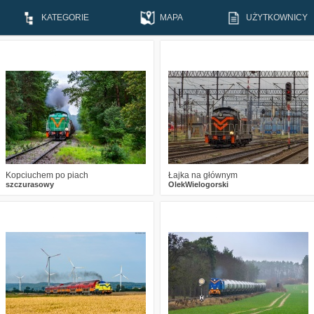
KATEGORIE
MAPA
UŻYTKOWNICY
3
501
18
0
362
4
Kopciuchem po piach
Łajka na głównym
szczurasowy
OlekWielogorski
7
1316
22
1
1285
24