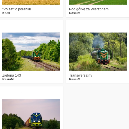
"Polsat" o poranku
Pod górkę za Wierzbnem
KK91
RasiuM
2
2742
23
1
1842
17
Zielona 143
Transwersalny
RasiuM
RasiuM
1
1739
21