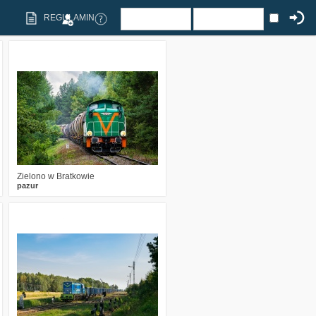
REGULAMIN
1
882
22
Zielono w Bratkowie
pazur
6
1725
23