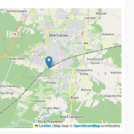
Leaflet
|
Map data ©
OpenStreetMap
contributors