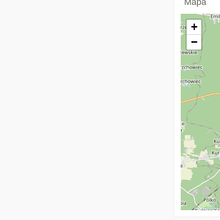
Mapa
+
−