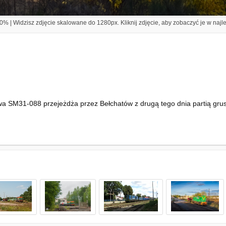
% | Widzisz zdjęcie skalowane do 1280px. Kliknij zdjęcie, aby zobaczyć je w najl
a SM31-088 przejeżdża przez Bełchatów z drugą tego dnia partią gr