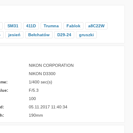
SM31
411D
Trumna
Fablok
a8C22W
o
jesień
Bełchatów
D29-24
gruszki
NIKON CORPORATION
NIKON D3300
ime:
1/400 sec(s)
lue:
F/5.3
100
d:
05.11.2017 11:40:34
h:
190mm