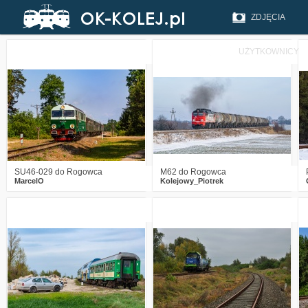
ZDJĘCIA
UŻYTKOWNICY
1
244
15
1
366
19
SU46-029 do Rogowca
M62 do Rogowca
MarcelO
Kolejowy_Piotrek
1
769
16
0
614
10