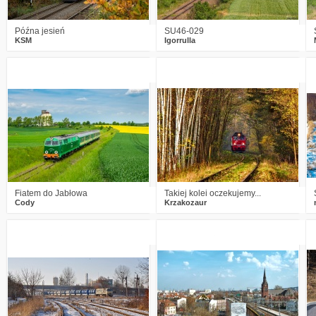
Późna jesień
SU46-029
KSM
Igorrulla
3
1201
23
6
1448
35
Fiatem do Jabłowa
Takiej kolei oczekujemy...
Cody
Krzakozaur
2
1544
19
5
1532
9