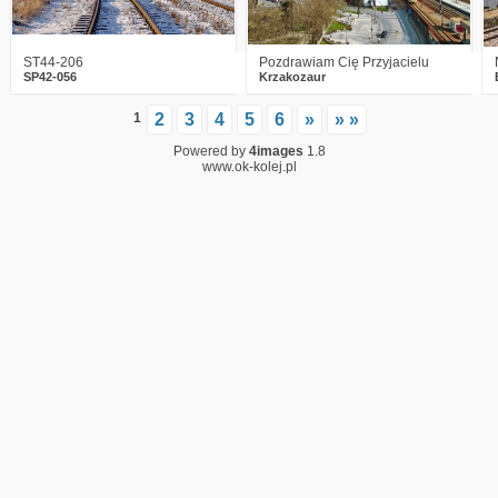
ST44-206
Pozdrawiam Cię Przyjacielu
SP42-056
Krzakozaur
1
2
3
4
5
6
»
» »
Powered by
4images
1.8
www.ok-kolej.pl