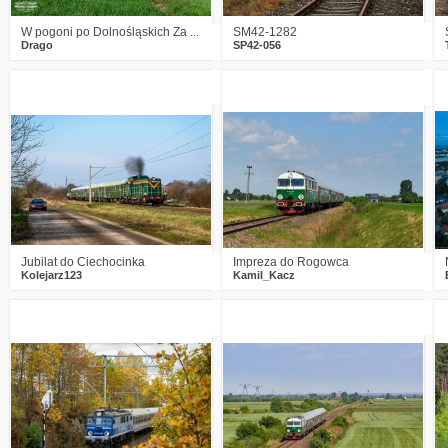
W pogoni po Dolnośląskich Za ...
SM42-1282
Drago
SP42-056
1
960
11
4
939
13
Jubilat do Ciechocinka
Impreza do Rogowca
Kolejarz123
Kamil_Kacz
1
980
13
0
1103
11