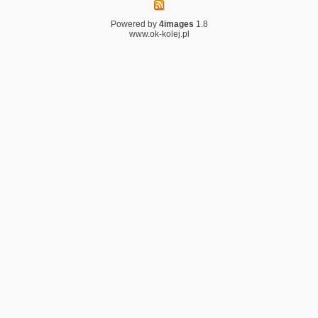
Powered by
4images
1.8
www.ok-kolej.pl