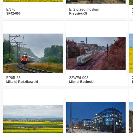
EN76
Elf2 przed mostem
SP42-056
KrzysiekKG
2
876
19
1
906
5
EP05-23
22WEd-003
Mikołaj Radzikowski
Michał Basiński
4
941
10
0
763
3