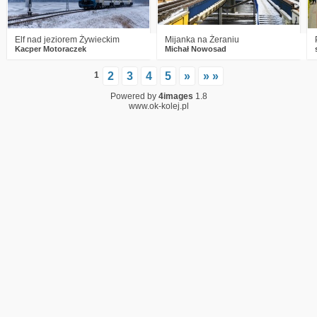
Elf nad jeziorem Żywieckim
Mijanka na Żeraniu
Kacper Motoraczek
Michał Nowosad
1
2
3
4
5
»
» »
Powered by
4images
1.8
www.ok-kolej.pl