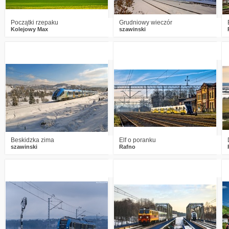
Początki rzepaku
Grudniowy wieczór
Kolejowy Max
szawinski
1
798
11
1
783
14
Beskidzka zima
Elf o poranku
szawinski
Rafno
2
1072
11
1
1033
16