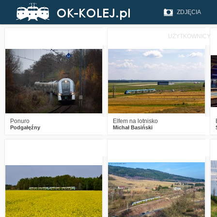
ZDJĘCIA
UŻYTKOWNICY
1
224
4
1
382
5
Ponuro
Elfem na lotnisko
Podgałęźny
Michał Basiński
2
660
13
3
563
13