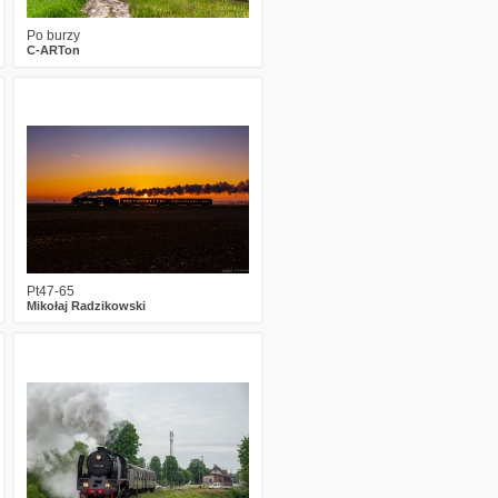
Po burzy
C-ARTon
8
1264
30
Pt47-65
Mikołaj Radzikowski
2
1190
17