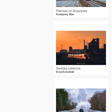
Planowy ze Zbąszynka
Kolejowy Max
3
1007
18
Średzka cukiernia
krzych.kubiak
3
1933
14