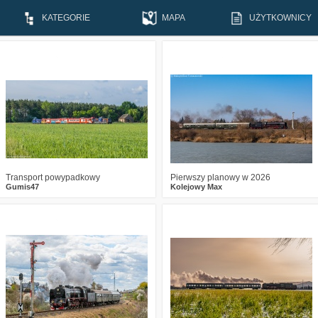
KATEGORIE
MAPA
UŻYTKOWNICY
1
299
12
2
433
16
Transport powypadkowy
Pierwszy planowy w 2026
Gumis47
Kolejowy Max
0
858
24
0
775
13