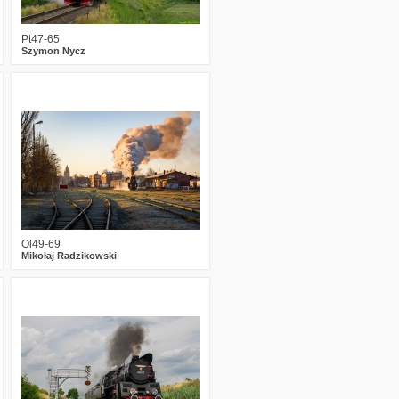
Pt47-65
Szymon Nycz
1
1882
26
Ol49-69
Mikołaj Radzikowski
1
1835
12