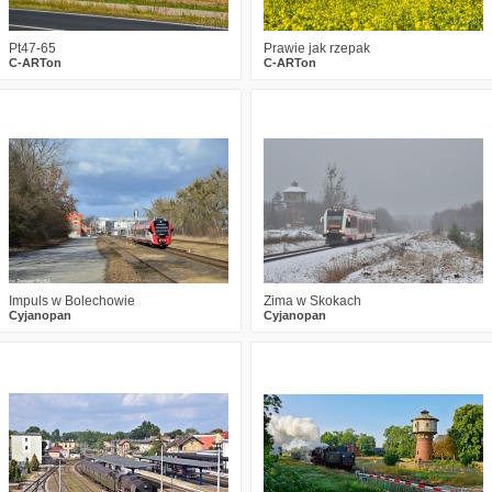
Pt47-65
Prawie jak rzepak
C-ARTon
C-ARTon
0
833
13
0
882
7
Impuls w Bolechowie
Zima w Skokach
Cyjanopan
Cyjanopan
0
1689
11
2
2094
14