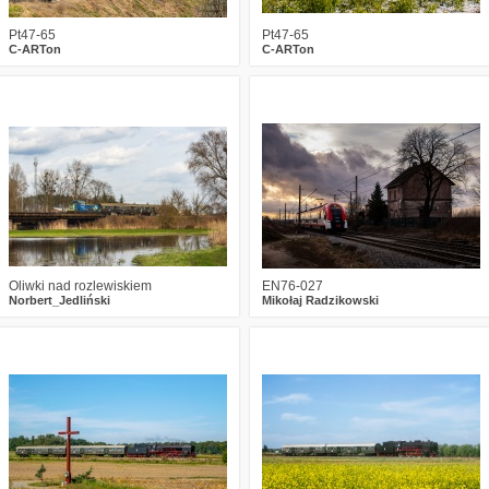
Pt47-65
Pt47-65
C-ARTon
C-ARTon
1
895
11
2
945
10
Oliwki nad rozlewiskiem
EN76-027
Norbert_Jedliński
Mikołaj Radzikowski
1
1030
19
2
1080
19