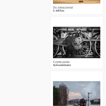
Do zobaczenia!
C-ARTon
1
631
12
Czysta jazda
Schneidebahn
4
1068
14