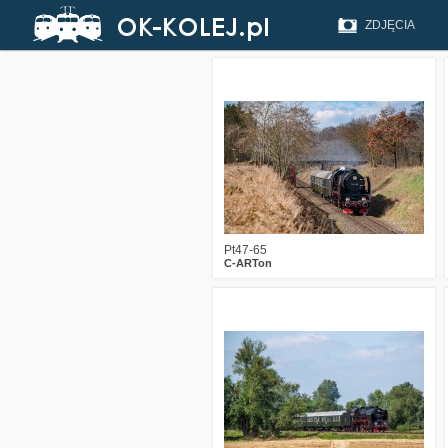
ZDJĘCIA
2
303
16
Pt47-65
C-ARTon
0
666
16