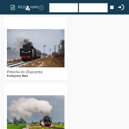
REGULAMIN
0
575
17
Petucha do Zbąszynka
Kolejowy Max
1
802
13