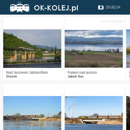
ZDJĘCIA
UŻYTKOWNICY
0
188
14
1
407
23
Nad Jeziorem Jablaničkim
Fiatem nad jezioro
Orzech
Jakub Sus
2
340
12
0
399
15