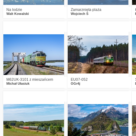
Na lodzie
Zamarznięta plaża
Walt Kowalski
Wojciech S
1
466
24
3
595
22
M62UK-3101 z mieszańcem
EU07-052
Michał Ułasiuk
OGr4j
4
652
14
9
755
20