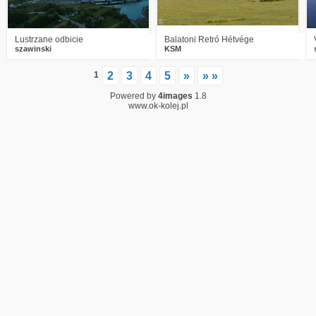
Lustrzane odbicie
Balatoni Retró Hétvége
szawinski
KSM
1
2
3
4
5
»
» »
Powered by
4images
1.8
www.ok-kolej.pl