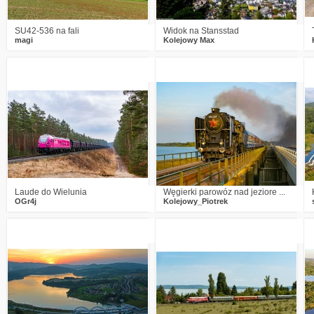
SU42-536 na fali
Widok na Stansstad
magi
Kolejowy Max
4
757
18
2
683
11
Laude do Wielunia
Węgierki parowóz nad jeziore ...
OGr4j
Kolejowy_Piotrek
4
758
21
0
903
11